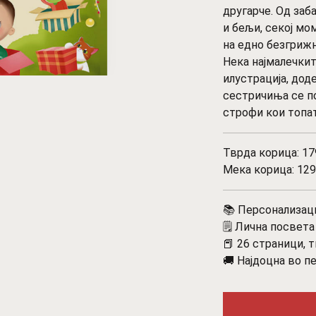
другарче. Од заб
и бељи, секој мо
на едно безгриж
Нека најмалечки
илустрација, дод
сестричиња се п
строфи кои топат
Тврда корица: 17
Мека корица: 129
📚 Персонализаци
🗒️ Лична посвет
📕 26 страници, 
🚚 Најдоцна во п