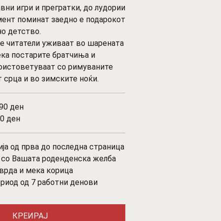
авни игри и прегратки, до лудории
мент поминат заедно е подарокот
но детство.
те читатели уживаат во шарената
ека постарите братчиња и
оистоветуваат со римуваните
 срца и во зимските ноќи.
90 ден
0 ден
ја од прва до последна страница
а со Вашата роденденска желба
тврда и мека корица
ериод од 7 работни денови
КРЕИРАЈ