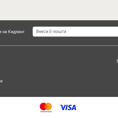
 на Кидлинг.
ње