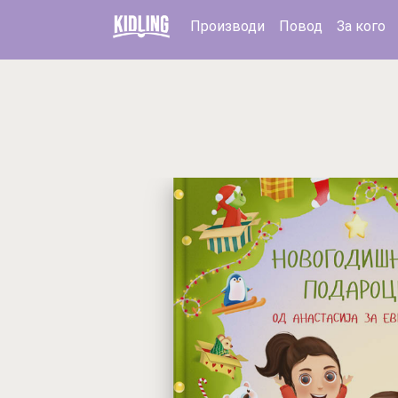
Производи
Повод
За кого