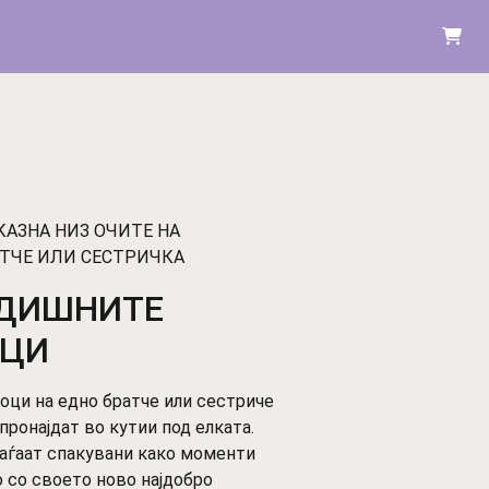
АЗНА НИЗ ОЧИТЕ НА
ТЧЕ ИЛИ СЕСТРИЧКА
ДИШНИТЕ
ОЦИ
оци на едно братче или сестриче
 пронајдат во кутии под елката.
оаѓаат спакувани како моменти
 со своето ново најдобро