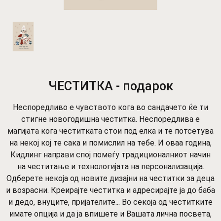
ЧЕСТИТКА - подарок
Неспоредливо е чувството кога во сандачето ќе ти
стигне новогодишна честитка. Неспоредлива е
магијата кога честитката стои под елка и те потсетува
на некој кој те сака и помислил на тебе. И оваа година,
Кидлинг направи спој помеѓу традиционалниот начин
на честитање и технологијата на персонализација.
Одберете некоја од новите дизајни на честитки за деца
и возрасни. Креирајте честитка и адресирајте ја до баба
и дедо, внуците, пријателите... Во секоја од честитките
имате опција и да ја впишете и Вашата лична посвета,