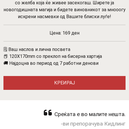
со желба која ќе живее засекогаш. Ширете ја
новогодишната магија и бидете виновникот за мнооогу
искрени насмевки од Вашите блиски луѓе!
Цена: 169 ден
🗒️ Ваш наслов и лична посвета
📕 120X170mm со преклоп на бисерна хартија
🚚 Најдоцна во период од 7 работни денови
КРЕИРАЈ
Среќата е во малите нешта.
-ви препорачува Кидлинг