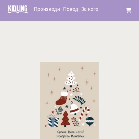
Производи
Повод
За кого