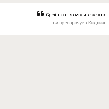
Среќата е во малите нешта.
-ви препорачува Кидлинг