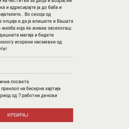
и на честитки за деца и возрасни.
а и адресирајте ја до баба и
ијателите... Во секоја од
 опција и да ја впишете и Вашата
о желба која ќе живее засекогаш.
дишната магија и бидете
нооогу искрени насмевки од
ѓе!
лична посвета
преклоп на бисерна хартија
ериод од 7 работни денови
КРЕИРАЈ