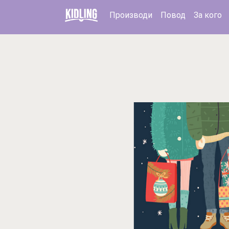
Производи
Повод
За кого