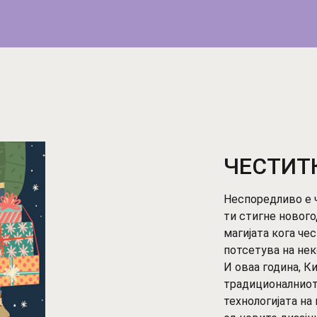
ЧЕСТИТК
Неспоредливо е 
ти стигне новог
магијата кога че
потсетува на неко
И оваа година, К
традиционалниот
технологијата на