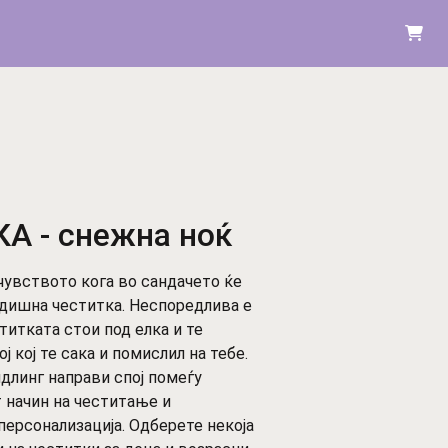
А - снежна ноќ
чувството кога во сандачето ќе
одишна честитка. Неспоредлива е
ститката стои под елка и те
ј кој те сака и помислил на тебе.
идлинг направи спој помеѓу
 начин на честитање и
 персонализација. Одберете некоја