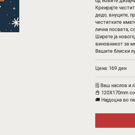
од новите дизајн
Креирајте честитк
дедо, внуците, пр
честитките имате
лична посвета, с
Ширете ја нового
виновникот за м
Вашите блиски лу
Цена: 169 ден
🗒️ Ваш наслов и 
📕 120X170mm со 
🚚 Најдоцна во п