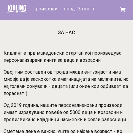
Производи
Повод
За кого
ЗА НАС
Кидлинг е прв македонски стартап кој произведува
персонализирани книги за деца и возрасни.
Овој тим составен од тројца млади ентузијасти има
мисија да ја заскокотка имагинацијата на малечките, но
најголеми сонувачи - децата (или оние кои одбиваат да
пораснат!)
Од 2019 година, нашите персонализирани производи
имаат израдувано повеќе од 5000 деца и возрасни и
предизвикано илјадници насмевки и солзи радосници.
Сметаме дека е важно, уште од најрана возраст - во