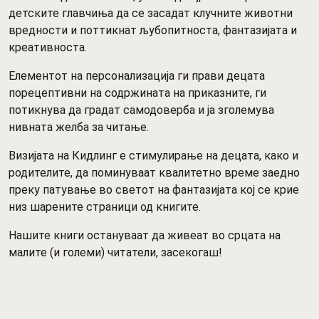
детските главчиња да се засадат клучните животни
вредности и поттикнат љубопитноста, фантазијата и
креативноста.
Елементот на персонализација ги прави децата
порецептивни на содржината на приказните, ги
потикнува да градат самодоверба и ја зголемува
нивната желба за читање.
Визијата на Кидлинг е стимулирање на децата, како и
родителите, да поминуваат квалитетно време заедно
преку патување во светот на фантазијата кој се крие
низ шарените страници од книгите.
Нашите книги остануваат да живеат во срцата на
малите (и големи) читатели, засекогаш!