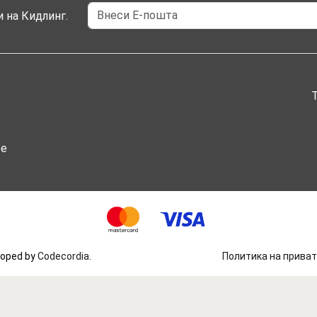
 на Кидлинг.
ње
eloped by
Codecordia
.
Политика на прива