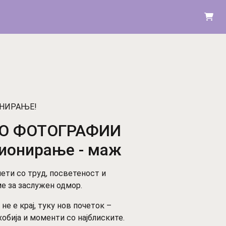
ОНИРАЊЕ!
СО ФОТОГРАФИИ
зионирање - маж
ети со труд, посветеност и
ме за заслужен одмор.
е е крај, туку нов почеток –
хобија и моменти со најблиските.