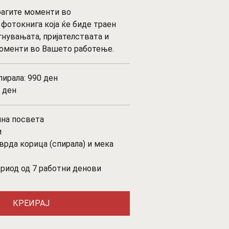
драгите моменти во
фотокнига која ќе биде траен
нувањата, пријателствата и
оменти во Вашето работење.
пирала: 990 ден
 ден
ична посвета
и
тврда корица (спирала) и мека
ериод од 7 работни денови
КРЕИРАЈ