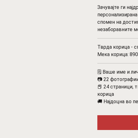
Зачувајте ги нај
персонализирана 
спомен на достиг
незаборавните м
Тврда корица - с
Мека корица: 890
🗒️ Ваше име и л
📷 22 фотографи
📕 24 страници, 
корица
🚚 Најдоцна во п