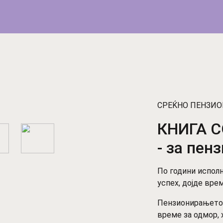
СРЕЌНО ПЕНЗИ
КНИГА 
- за пен
По години исполн
успех, дојде вре
Пензионирањето н
време за одмор, 