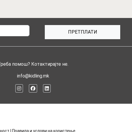
ПРЕТПЛАТИ
Треба помош? Котактирајте не.
info@kidling.mk
тност
|
Правила и услови на користење