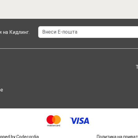
 на Кидлинг.
ње
eloped by
Codecordia
.
Политика на прива