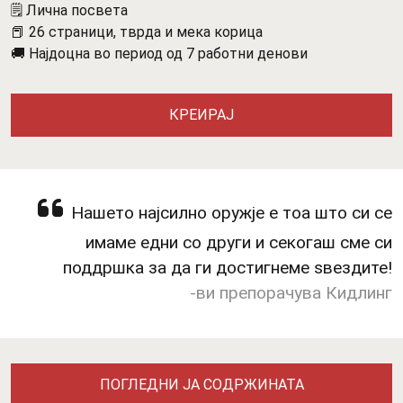
🗒️ Лична посвета
📕 26 страници, тврда и мека корица
🚚 Најдоцна во период од 7 работни денови
КРЕИРАЈ
Нашето најсилно оружје е тоа што си се
имаме едни со други и секогаш сме си
поддршка за да ги достигнеме ѕвездите!
-ви препорачува Кидлинг
ПОГЛЕДНИ ЈА СОДРЖИНАТА