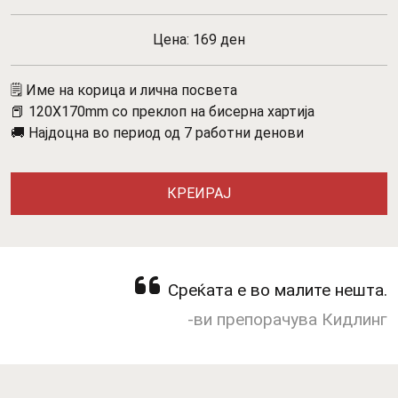
Цена: 169 ден
🗒️ Име на корица и лична посвета
📕 120X170mm со преклоп на бисерна хартија
🚚 Најдоцна во период од 7 работни денови
КРЕИРАЈ
Среќата е во малите нешта.
-ви препорачува Кидлинг