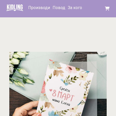
Производи
Повод
За кого